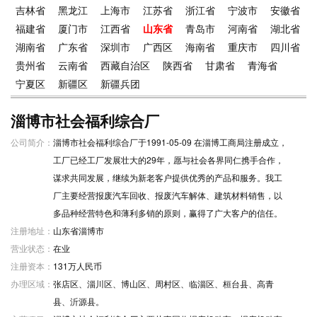
吉林省
黑龙江
上海市
江苏省
浙江省
宁波市
安徽省
福建省
厦门市
江西省
山东省
青岛市
河南省
湖北省
湖南省
广东省
深圳市
广西区
海南省
重庆市
四川省
贵州省
云南省
西藏自治区
陕西省
甘肃省
青海省
宁夏区
新疆区
新疆兵团
淄博市社会福利综合厂
公司简介：
淄博市社会福利综合厂于1991-05-09 在淄博工商局注册成立，
工厂已经工厂发展壮大的29年，愿与社会各界同仁携手合作，
谋求共同发展，继续为新老客户提供优秀的产品和服务。我工
厂主要经营报废汽车回收、报废汽车解体、建筑材料销售，以
多品种经营特色和薄利多销的原则，赢得了广大客户的信任。
注册地址：
山东省淄博市
营业状态：
在业
注册资本：
131万人民币
办理区域：
张店区、淄川区、博山区、周村区、临淄区、桓台县、高青
县、沂源县。