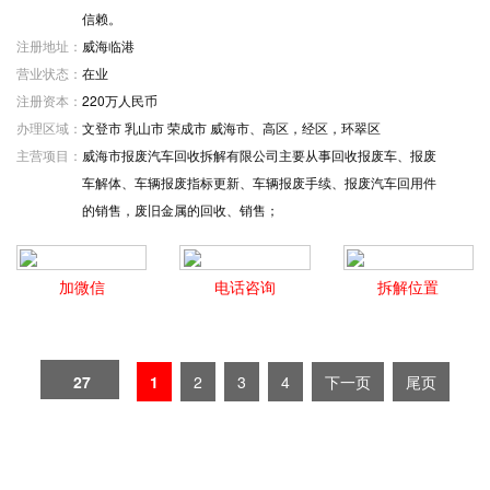
信赖。
注册地址：
威海临港
营业状态：
在业
注册资本：
220万人民币
办理区域：
文登市 乳山市 荣成市 威海市、高区，经区，环翠区
主营项目：
威海市报废汽车回收拆解有限公司主要从事回收报废车、报废
车解体、车辆报废指标更新、车辆报废手续、报废汽车回用件
的销售，废旧金属的回收、销售；
加微信
电话咨询
拆解位置
27
1
2
3
4
下一页
尾页