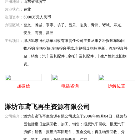
注册地址：
山东省潍坊市
营业状态：
在业
注册资本：
5000万元人民币
办理区域：
奎文、潍城、寒亭、坊子、昌乐、临朐、青州、诸城、寿光、
安丘、高密、昌邑
主营项目：
潍坊旭东旧机动车回收有限责任公司主要从事各种报废车辆回
收,报废车辆拆解,车辆报废手续,车辆报废指标更新，汽车报废补
贴，销售：汽车及其配件 , 摩托车及其配件 , 非生产性的废旧物
资。
加微信
电话咨询
拆解位置
潍坊市鸢飞再生资源有限公司
公司简介：
潍坊市鸢飞再生资源有限公司成立于2006年09月04日，经营范
围包括废旧金属回收、加工、销售；报废汽车回收、报废汽车
拆解；销售：报废汽车回用件、五金交电；再生物资回收、分
拣、加工、销售；危险废物收集、贮存。