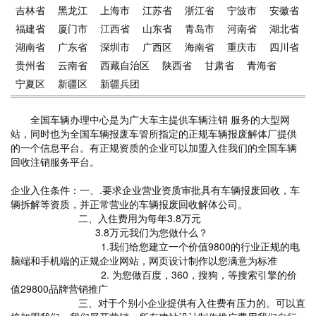
吉林省
黑龙江
上海市
江苏省
浙江省
宁波市
安徽省
福建省
厦门市
江西省
山东省
青岛市
河南省
湖北省
湖南省
广东省
深圳市
广西区
海南省
重庆市
四川省
贵州省
云南省
西藏自治区
陕西省
甘肃省
青海省
宁夏区
新疆区
新疆兵团
全国车辆办理中心是为广大车主提供车辆注销 服务的大型网
站，同时也为全国车辆报废车管所指定的正规车辆报废解体厂提供
的一个信息平台。有正规资质的企业可以加盟入住我们的全国车辆
回收注销服务平台。
企业入住条件：一、.要求企业营业资质审批具有车辆报废回收，车
辆拆解等资质，并正常营业的车辆报废回收解体公司。
二、入住费用为每年3.8万元
3.8万元我们为您做什么？
1.我们给您建立一个价值9800的行业正规的电
脑端和手机端的正规企业网站，网页设计制作以您满意为标准
2. 为您做百度，360，搜狗，等搜索引擎的价
值29800品牌营销推广
三、对于个别小企业提供有入住费有压力的。可以直