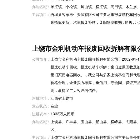
办理区域：
琴江镇、小松镇、屏山镇、横江镇、高田镇、木兰乡
主营项目：
石城县客家再生资源有限公司主要从事报废摩托车回收 ,
废指标更新、汽车报废补贴，废旧物资收购 , 销售 , 污
上饶市金利机动车报废回收拆解有限
公司简介：
上饶市金利机动车报废回收拆解有限公司于2002-01
报废机动车回收、报废机动车拆解；废旧金属回收及
废旧家用电器回收、，我公司与多家上饶零售商和代
价格合理，企业实力雄厚，重信用、守合同、保证产
则，赢得了广大客户的信任。
注册地址：
江西省上饶市
营业状态：
在业
注册资本：
1333万人民币
办理区域：
上饶县、广丰县、玉山县、铅山县、横峰县、弋阳县
区、
主营项目：
上饶市金利机动车报废回收拆解有限公司主要从事外