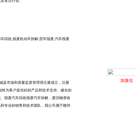
批发黄页行业。
回收,报废机动车拆解,货车报废,汽车报废
加微信
在石城县市场和质量监督管理局注册成立，注册
们始终为客户提供好的产品和技术支持、健全的
械、报废汽车回收报废汽车拆解，废旧物资收
品和专业的销售和技术团队，我公司属于赣州