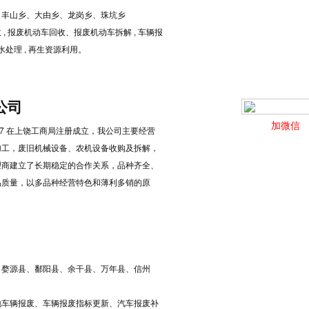
、丰山乡、大由乡、龙岗乡、珠坑乡
 报废机动车回收、报废机动车拆解 , 车辆报
水处理 , 再生资源利用。
公司
加微信
-17 在上饶工商局注册成立，我公司主要经营
加工，废旧机械设备、农机设备收购及拆解，
理商建立了长期稳定的合作关系，品种齐全、
品质量，以多品种经营特色和薄利多销的原
、婺源县、鄱阳县、余干县、万年县、信州
地车辆报废、车辆报废指标更新、汽车报废补