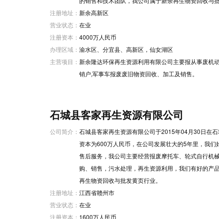
的销售和技术团队，我公司属于新余再生物资回收与
注册地址：
新余高新区
营业状态：
在业
注册资本：
4000万人民币
办理区域：
渝水区、分宜县、高新区，仙女湖区
主营项目：
新余隆达环保再生资源利用有限公司主要报从事废机动车
销户,军事车报废废旧物资回收、加工及销售。
石城县客家再生资源有限公司
公司简介：
石城县客家再生资源有限公司于2015年04月30日
资本为600万人民币，在公司发展壮大的5年里，我
售后服务，我公司主要经营报废摩托车、轮式自行机
购、销售，污水处理，再生资源利用，我们有好的产
再生物资回收与批发黄页行业。
注册地址：
江西省赣州市
营业状态：
在业
注册资本：
1600万人民币