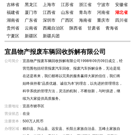
吉林省
黑龙江
上海市
江苏省
浙江省
宁波市
安徽省
福建省
厦门市
江西省
山东省
青岛市
河南省
湖北省
湖南省
广东省
深圳市
广西区
海南省
重庆市
四川省
贵州省
云南省
西藏自治区
陕西省
甘肃省
青海省
宁夏区
新疆区
新疆兵团
宜昌物产报废车辆回收拆解有限公司
公司简介：
宜昌物产报废车辆回收拆解有限公司1998年09月09日成立，经
营范围包括经营报废汽车回收、报废汽车拆解业务，无论是现
在还是将来，我们都将以完美的服务赢得大家的信任，我们将
始终保持着“品质优越、诚信为本”的理念，以先进的管理理念，
科学系统的管理方法，灵活的机制，不断创新，与时俱进，继
续为大家提供高质服务。
注册地址：
宜昌市猇亭区
营业状态：
在业
注册资本：
500万人民币
办理区域：
秭归县、兴山县、远安县、长阳土家族自治县、五峰土家族自