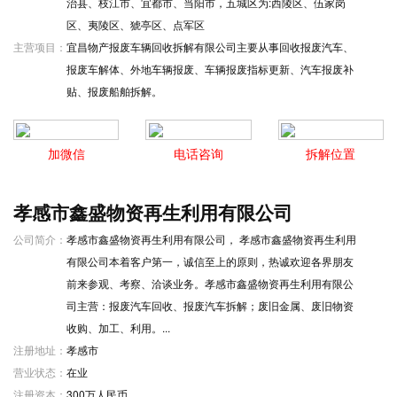
治县、枝江市、宜都市、当阳市，五城区为:西陵区、伍家岗
区、夷陵区、猇亭区、点军区
主营项目：
宜昌物产报废车辆回收拆解有限公司主要从事回收报废汽车、
报废车解体、外地车辆报废、车辆报废指标更新、汽车报废补
贴、报废船舶拆解。
加微信
电话咨询
拆解位置
孝感市鑫盛物资再生利用有限公司
公司简介：
孝感市鑫盛物资再生利用有限公司， 孝感市鑫盛物资再生利用
有限公司本着客户第一，诚信至上的原则，热诚欢迎各界朋友
前来参观、考察、洽谈业务。孝感市鑫盛物资再生利用有限公
司主营：报废汽车回收、报废汽车拆解；废旧金属、废旧物资
收购、加工、利用。...
注册地址：
孝感市
营业状态：
在业
注册资本：
300万人民币