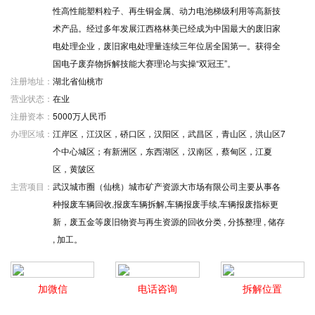
性高性能塑料粒子、再生铜金属、动力电池梯级利用等高新技
术产品。经过多年发展江西格林美已经成为中国最大的废旧家
电处理企业，废旧家电处理量连续三年位居全国第一。获得全
国电子废弃物拆解技能大赛理论与实操“双冠王”。
注册地址：
湖北省仙桃市
营业状态：
在业
注册资本：
5000万人民币
办理区域：
江岸区，江汉区，硚口区，汉阳区，武昌区，青山区，洪山区7
个中心城区；有新洲区，东西湖区，汉南区，蔡甸区，江夏
区，黄陂区
主营项目：
武汉城市圈（仙桃）城市矿产资源大市场有限公司主要从事各
种报废车辆回收,报废车辆拆解,车辆报废手续,车辆报废指标更
新，废五金等废旧物资与再生资源的回收分类 , 分拣整理 , 储存
, 加工。
加微信
电话咨询
拆解位置