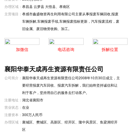
办理区域：
孝昌县 云梦县 大悟县、孝南区
主营项目：
孝感市鑫盛物资再生利用有限公司主要从事报废车辆回收,报废
车辆拆解,车辆报废手续,车辆报废指标更新，汽车报废流程，废
旧金属、废旧物资收购、加工。
加微信
电话咨询
拆解位置
襄阳华泰天成再生资源有限责任公司
公司简介：
襄阳华泰天成再生资源有限责任公司2008年10月30日成立，主
要经营报废汽车回收、报废汽车拆解，我们始终坚持诚信和让
利于客户，坚持用自己的服务去打动客户。
注册地址：
湖北省襄阳市
营业状态：
在业
注册资本：
300万人民币
办理区域：
襄城区、樊城区、高新区、经开区、隆中风景区、鱼梁洲经开
区