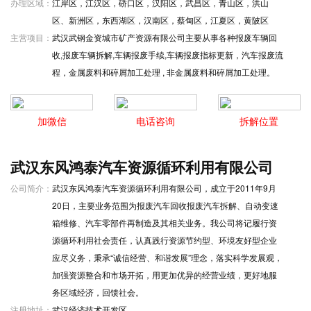
办理区域：
江岸区，江汉区，硚口区，汉阳区，武昌区，青山区，洪山
区、新洲区，东西湖区，汉南区，蔡甸区，江夏区，黄陂区
主营项目：
武汉武钢金资城市矿产资源有限公司主要从事各种报废车辆回
收,报废车辆拆解,车辆报废手续,车辆报废指标更新，汽车报废流
程，金属废料和碎屑加工处理 , 非金属废料和碎屑加工处理。
加微信
电话咨询
拆解位置
武汉东风鸿泰汽车资源循环利用有限公司
公司简介：
武汉东风鸿泰汽车资源循环利用有限公司，成立于2011年9月
20日，主要业务范围为报废汽车回收报废汽车拆解、自动变速
箱维修、汽车零部件再制造及其相关业务。我公司将记履行资
源循环利用社会责任，认真践行资源节约型、环境友好型企业
应尽义务，秉承“诚信经营、和谐发展”理念，落实科学发展观，
加强资源整合和市场开拓，用更加优异的经营业绩，更好地服
务区域经济，回馈社会。
注册地址：
武汉经济技术开发区