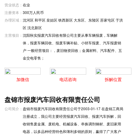
营业状态：
在业
注册资本：
300万人民币
办理区域：
沈河区 和平区 皇姑区 铁西新区 大东区、东陵区 苏家屯区 于洪
区 沈北新区
主营项目：
沈阳秋实报废汽车回收有限公司主要从事车辆报废，车辆解
体，报废车辆回收、报废车辆补贴、小轿车报废、汽车报废销
户 一般经营项目：，废旧物资回收；金属材料、汽车配件、五
金交电零售；
加微信
电话咨询
拆解位置
盘锦市报废汽车回收有限责任公司
公司简介：
盘锦市报废汽车回收有限责任公司于2003-01-17 在盘锦工商局
注册成立，我公司主要经营报废汽车回收、报废汽车拆解，回
收销售废金属、废机电、机械设备、串换调剂钢材、废旧家用
电器，以多品种经营特色和薄利多销的原则，赢得了广大客户