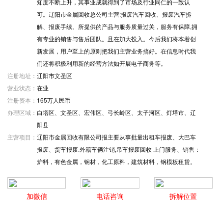
知度不断上升，其事业成就得到了市场及行业同仁的一致认
可。辽阳市金属回收总公司主营:报废汽车回收、报废汽车拆
解、报废手续。所提供的产品与服务质量过关，服务有保障,拥
有专业的销售与售后团队。且在加大投入。今后我们将本着创
新发展，用户至上的原则把我们主营业务搞好。在信息时代我
们还将积极利用新的经营方法如开展电子商务等。
注册地址：
辽阳市文圣区
营业状态：
在业
注册资本：
165万人民币
办理区域：
白塔区、文圣区、宏伟区、弓长岭区、太子河区、灯塔市、辽
阳县
主营项目：
辽阳市金属回收有限公司报主要从事批量出租车报废、大巴车
报废、货车报废.外籍车辆注销,吊车报废回收 上门服务、销售：
炉料，有色金属，钢材，化工原料，建筑材料，钢模板租赁。
加微信
电话咨询
拆解位置