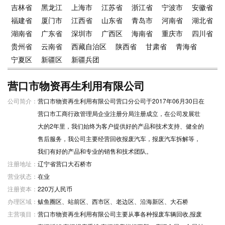
吉林省
黑龙江
上海市
江苏省
浙江省
宁波市
安徽省
福建省
厦门市
江西省
山东省
青岛市
河南省
湖北省
湖南省
广东省
深圳市
广西区
海南省
重庆市
四川省
贵州省
云南省
西藏自治区
陕西省
甘肃省
青海省
宁夏区
新疆区
新疆兵团
营口市物资再生利用有限公司
公司简介：
营口市物资再生利用有限公司营口分公司于2017年06月30日在
营口市工商行政管理局企业注册分局注册成立，在公司发展壮
大的2年里，我们始终为客户提供好的产品和技术支持、健全的
售后服务，我公司主要经营回收报废汽车，报废汽车拆解等，
我们有好的产品和专业的销售和技术团队。
注册地址：
辽宁省营口大石桥市
营业状态：
在业
注册资本：
220万人民币
办理区域：
鲅鱼圈区、站前区、西市区、老边区、沿海新区、大石桥
主营项目：
营口市物资再生利用有限公司主要从事各种报废车辆回收,报废