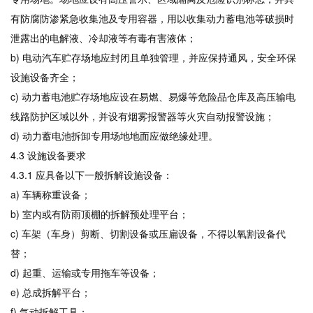
有防腐防渗紧急收集池及专用容器，用以收集动力蓄电池等破损时
泄露出的电解液、冷却液等有毒有害液体；
b) 电动汽车贮存场地应封闭且单独管理，并应保持通风，安全环保
设施设备齐全；
c) 动力蓄电池贮存场地应设在易燃、易爆等危险品仓库及高压输电
线路防护区域以外，并设有烟雾报警器等火灾自动报警设施；
d) 动力蓄电池拆卸专用场地地面应做绝缘处理。
4.3 设施设备要求
4.3.1 应具备以下一般拆解设施设备：
a) 车辆称重设备；
b) 室内或有防雨顶棚的拆解预处理平台；
c) 车架（车身）剪断、切割设备或压扁设备，不得以氧割设备代
替；
d) 起重、运输或专用拖车等设备；
e) 总成拆解平台；
f) 气动拆解工具；