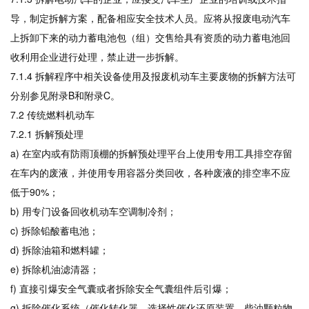
导，制定拆解方案，配备相应安全技术人员。应将从报废电动汽车
上拆卸下来的动力蓄电池包（组）交售给具有资质的动力蓄电池回
收利用企业进行处理，禁止进一步拆解。
7.1.4 拆解程序中相关设备使用及报废机动车主要废物的拆解方法可
分别参见附录B和附录C。
7.2 传统燃料机动车
7.2.1 拆解预处理
a) 在室内或有防雨顶棚的拆解预处理平台上使用专用工具排空存留
在车内的废液，并使用专用容器分类回收，各种废液的排空率不应
低于90%；
b) 用专门设备回收机动车空调制冷剂；
c) 拆除铅酸蓄电池；
d) 拆除油箱和燃料罐；
e) 拆除机油滤清器；
f) 直接引爆安全气囊或者拆除安全气囊组件后引爆；
g) 拆除催化系统（催化转化器、选择性催化还原装置、柴油颗粒物