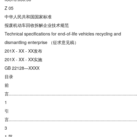
Z 05
中华人民共和国国家标准
报废机动车回收拆解企业技术规范
Technical specifications for end-of-life vehicles recycling and
dismantling enterprise （征求意见稿）
201X - XX - XX发布
201X - XX - XX实施
GB 22128—XXXX
目录
前
言.........................................................................................................
1
引
言.........................................................................................................
3
1 范