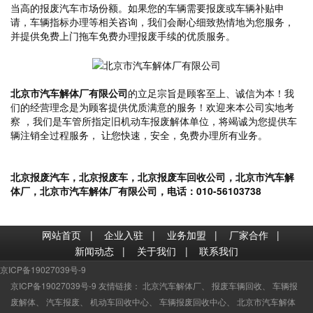
当高的报废汽车市场份额。如果您的车辆需要报废或车辆补贴申
请，车辆指标办理等相关咨询，我们会耐心细致热情地为您服务，
并提供免费上门拖车免费办理报废手续的优质服务。
北京市汽车解体厂有限公司
的立足宗旨是顾客至上、诚信为本！我
们的经营理念是为顾客提供优质满意的服务！欢迎来本公司实地考
察 ，我们是车管所指定旧机动车报废解体单位，将竭诚为您提供车
辆注销全过程服务， 让您快速，安全，免费办理所有业务。
北京报废汽车，北京报废车，北京报废车回收公司，北京市汽车解
体厂，北京市汽车解体厂有限公司，电话：010-56103738
网站首页
|
企业入驻
|
业务加盟
|
厂家合作
|
新闻动态
|
关于我们
|
联系我们
京ICP备19027039号-9
京ICP备19027039号-9 友情链接：
北京汽车解体厂
、
报废车辆回收
、
车辆报
废解体
、
汽车报废
、
机动车回收中心
、
车辆报废回收中心
、
北京市汽车解体